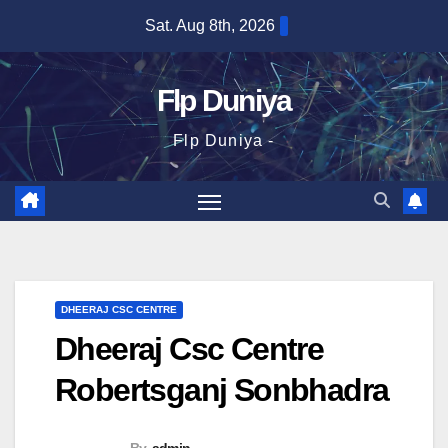
Skip
Sat. Aug 8th, 2026
to
content
Flp Duniya
Flp Duniya -
DHEERAJ CSC CENTRE
Dheeraj Csc Centre
Robertsganj Sonbhadra