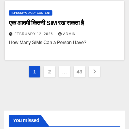
FLPDUNIYA DAILY CONTENT
एक आदमी कितनी SIM रख सकता है
FEBRUARY 12, 2026
ADMIN
How Many SIMs Can a Person Have?
Posts
1
2
…
43
pagination
You missed