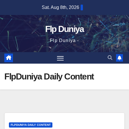
Skip
Sat. Aug 8th, 2026
to
content
Flp Duniya
Flp Duniya -
FlpDuniya Daily Content
FLPDUNIYA DAILY CONTENT