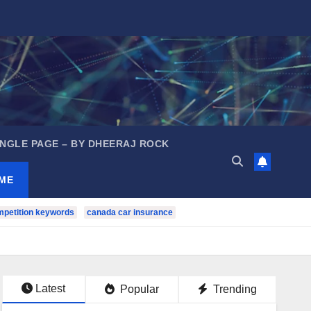
INGLE PAGE – BY DHEERAJ ROCK
ME
mpetition keywords
canada car insurance
ee Online Tool)
Latest
Popular
Trending
 तरीके से ऑनलाइन कमाई कैसे करें? पूरी जानकारी
1000 लोगों की टीम बनाकर घर 