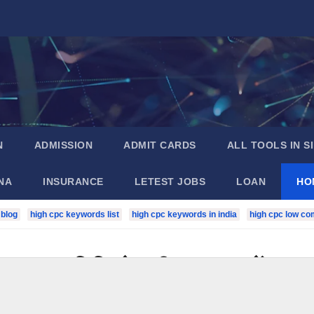
N
ADMISSION
ADMIT CARDS
ALL TOOLS IN S
NA
INSURANCE
LETEST JOBS
LOAN
HO
 blog
high cpc keywords list
high cpc keywords in india
high cpc low co
– जन्म तिथि से सटीक उम्र जानें (Fr
ि से सटीक उम्र जानें (Free Online Tool)
1000 लोगों की टीम बनाकर कानूनी