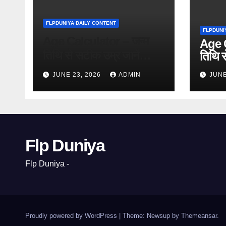
FLPDUNIYA DAILY CONTENT
FLPDUNI
Age Calculator – जन्म
Age C
तिथि से सटीक उम्र जानें
तिथि स
(Free
(Free Online Tool)
JUNE 23, 2026
ADMIN
JUNE
Flp Duniya
Flp Duniya -
Proudly powered by WordPress
|
Theme: Newsup by
Themeansar
.