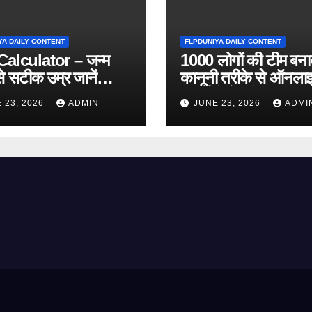
YA DAILY CONTENT
FLPDUNIYA DAILY CONTENT
alculator – जन्म
1000 लोगों की टीम बन
े सटीक उम्र जानें
कानूनी तरीके से ऑनला
 Online Tool)
कमाई कैसे करें? पूरी ज
 23, 2026
ADMIN
JUNE 23, 2026
ADMI