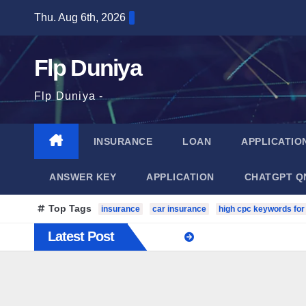
Skip
Thu. Aug 6th, 2026
to
content
Flp Duniya
Flp Duniya -
INSURANCE
LOAN
APPLICATIO
ANSWER KEY
APPLICATION
CHATGPT Q
Top Tags
insurance
car insurance
high cpc keywords for
Latest Post
Age Calculator 
Age Calculator – जन्म तिथ