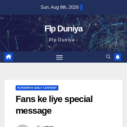
Skip
Sun. Aug 9th, 2026
to
content
Flp Duniya
Flp Duniya -
FLPDUNIYA DAILY CONTENT
Fans ke liye special
message